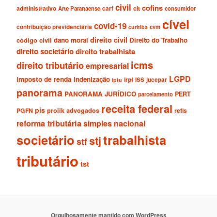
civil
cofins
administrativo
clt
Arte Paranaense
carf
consumidor
cível
covid-19
contribuição previdenciária
cvm
curitiba
direito civil
código civil
dano moral
Direito do Trabalho
direito societário
direito trabalhista
icms
direito tributário
empresarial
LGPD
imposto de renda
indenização
irpf
ISS
jucepar
iptu
panorama
PANORAMA JURÍDICO
PERT
parcelamento
receita federal
pis
PGFN
prolik advogados
refis
reforma tributária
simples nacional
societário
trabalhista
stj
stf
tributário
tst
Orgulhosamente mantido com WordPress