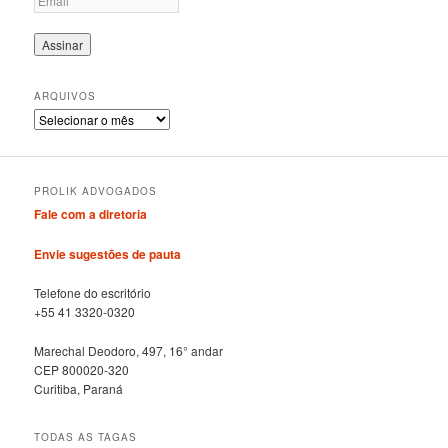
ARQUIVOS
A
r
q
u
PROLIK ADVOGADOS
i
v
Fale com a diretoria
o
s
Envie sugestões de pauta
Telefone do escritório
+55 41 3320-0320
Marechal Deodoro, 497, 16° andar
CEP 800020-320
Curitiba, Paraná
TODAS AS TAGAS