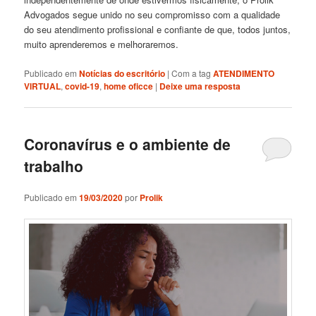
Advogados segue unido no seu compromisso com a qualidade
do seu atendimento profissional e confiante de que, todos juntos,
muito aprenderemos e melhoraremos.
Publicado em
Notícias do escritório
|
Com a tag
ATENDIMENTO
VIRTUAL
,
covid-19
,
home oficce
|
Deixe uma resposta
Coronavírus e o ambiente de
trabalho
Publicado em
19/03/2020
por
Prolik