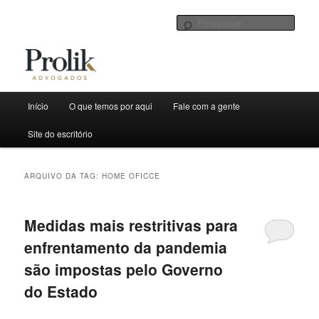
Sites de Prolik Advogados
Pesqu
Menu
Início
O que temos por aqui
Fale com a gente
Pular
Pular
principal
Boletim Informativo
Site do escritório
para
para
o
o
ARQUIVO DA TAG:
HOME OFICCE
conteúdo
conteúdo
Medidas mais restritivas para
principal
secundário
enfrentamento da pandemia
são impostas pelo Governo
do Estado