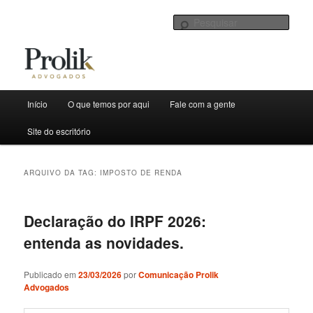
Sites de Prolik Advogados
Pesqu
Menu
Início
O que temos por aqui
Fale com a gente
Pular
Pular
principal
Boletim Informativo
Site do escritório
para
para
o
o
ARQUIVO DA TAG:
IMPOSTO DE RENDA
conteúdo
conteúdo
Declaração do IRPF 2026:
principal
secundário
entenda as novidades.
Publicado em
23/03/2026
por
Comunicação Prolik
Advogados