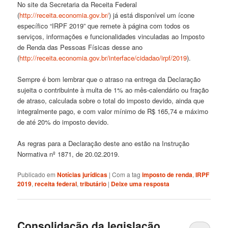
No site da Secretaria da Receita Federal
(
http://receita.economia.gov.br/
) já está disponível um ícone
específico “IRPF 2019” que remete à página com todos os
serviços, informações e funcionalidades vinculadas ao Imposto
de Renda das Pessoas Físicas desse ano
(
http://receita.economia.gov.br/interface/cidadao/irpf/2019
).
Sempre é bom lembrar que o atraso na entrega da Declaração
sujeita o contribuinte à multa de 1% ao mês-calendário ou fração
de atraso, calculada sobre o total do imposto devido, ainda que
integralmente pago, e com valor mínimo de R$ 165,74 e máximo
de até 20% do imposto devido.
As regras para a Declaração deste ano estão na Instrução
Normativa nº 1871, de 20.02.2019.
Publicado em
Notícias jurídicas
|
Com a tag
imposto de renda
,
IRPF
2019
,
receita federal
,
tributário
|
Deixe uma resposta
Consolidação da legislação