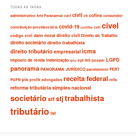
TODAS AS TAGAS
civil
cofins
administrativo
clt
Arte Paranaense
carf
consumidor
cível
covid-19
contribuição previdenciária
cvm
curitiba
direito civil
código civil
dano moral
Direito do Trabalho
direito societário
direito trabalhista
icms
direito tributário
empresarial
LGPD
imposto de renda
indenização
irpf
ISS
jucepar
iptu
panorama
PANORAMA JURÍDICO
PERT
parcelamento
receita federal
pis
PGFN
prolik advogados
refis
reforma tributária
simples nacional
societário
trabalhista
stj
stf
tributário
tst