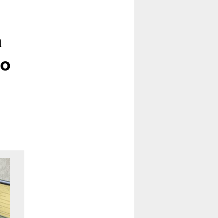
posts
a
to