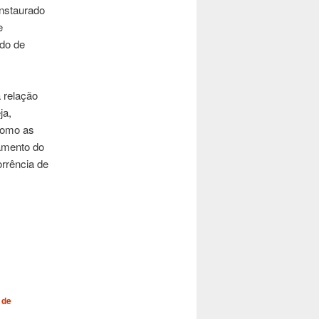
instaurado
e
odo de
 relação
ja,
como as
tamento do
rrência de
 de