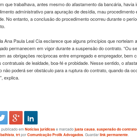
m que trabalhava, antes mesmo do afastamento da bancária, havia 
imento administrativo para apuração de desídia, mau procedimento 
e. No entanto, a conclusão do procedimento ocorreu durante o perí
to.
 Ana Paula Leal Cia esclarece que alguns princípios que norteiam a
ado permanecem em vigor durante a suspensão do contrato. “Ou se
m as obrigações recíprocas entre empregado e empregador, bem 
 contratuais de lealdade, boa-fé e probidade. Nesse sentido, o afas
não poderá ser obstáculo para a ruptura do contrato, quando da oco
”, explica.
oi publicado em
Notícias jurídicas
e marcado
justa causa
,
suspensão do contrato
abalhista
,
trt
por
Comunicação Prolik Advogados
. Guardar
link permanente
.