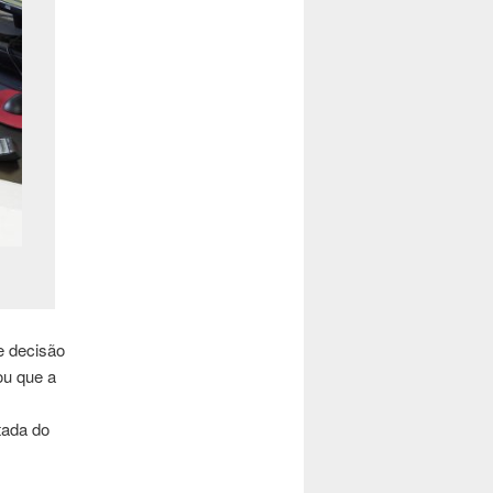
e decisão
ou que a
tada do