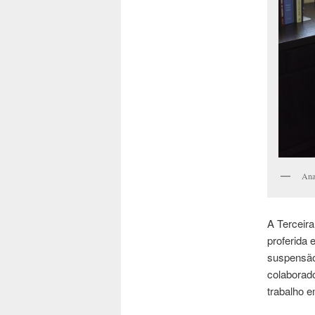
Ana
A Terceir
proferida 
suspensão 
colaborado
trabalho e