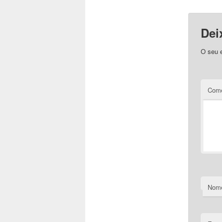
Dei
O seu e
Come
Nom