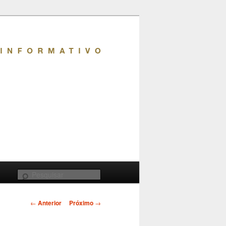
Pesquisar
Navegação
←
Anterior
Próximo
→
de