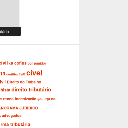
civil
cofins
clt
consumidor
cível
-19
cvm
curitiba
ivil
Direito do Trabalho
direito tributário
lhista
e renda
indenização
irpf
ISS
iptu
ANORAMA JURÍDICO
ik advogados
orma tributária