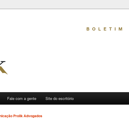
mativo
Fale com a gente
Site do escritório
icação Prolik Advogados