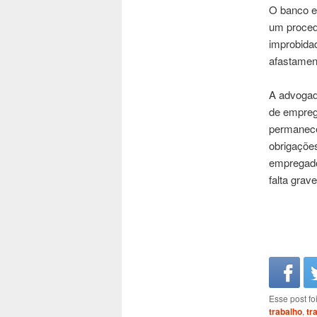
O banco e
um proced
improbidad
afastamen
A advogada
de empreg
permanece
obrigações
empregado 
falta grave
Esse post f
trabalho
,
tr