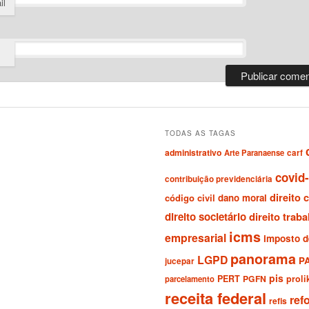
il
TODAS AS TAGAS
administrativo
Arte Paranaense
carf
covid
contribuição previdenciária
direito c
código civil
dano moral
direito societário
direito traba
icms
empresarial
imposto d
panorama
LGPD
P
jucepar
pis
PERT
PGFN
prol
parcelamento
receita federal
ref
refis