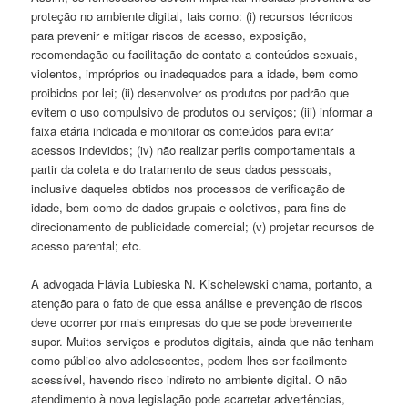
proteção no ambiente digital, tais como: (i) recursos técnicos
para prevenir e mitigar riscos de acesso, exposição,
recomendação ou facilitação de contato a conteúdos sexuais,
violentos, impróprios ou inadequados para a idade, bem como
proibidos por lei; (ii) desenvolver os produtos por padrão que
evitem o uso compulsivo de produtos ou serviços; (iii) informar a
faixa etária indicada e monitorar os conteúdos para evitar
acessos indevidos; (iv) não realizar perfis comportamentais a
partir da coleta e do tratamento de seus dados pessoais,
inclusive daqueles obtidos nos processos de verificação de
idade, bem como de dados grupais e coletivos, para fins de
direcionamento de publicidade comercial; (v) projetar recursos de
acesso parental; etc.
A advogada Flávia Lubieska N. Kischelewski chama, portanto, a
atenção para o fato de que essa análise e prevenção de riscos
deve ocorrer por mais empresas do que se pode brevemente
supor. Muitos serviços e produtos digitais, ainda que não tenham
como público-alvo adolescentes, podem lhes ser facilmente
acessível, havendo risco indireto no ambiente digital. O não
atendimento à nova legislação pode acarretar advertências,