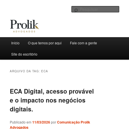
Sites de Prolik Advogados
Pesqu
Menu
Início
O que temos por aqui
Fale com a gente
Pular
Pular
principal
Boletim Informativo
Site do escritório
para
para
o
o
ARQUIVO DA TAG:
ECA
conteúdo
conteúdo
ECA Digital, acesso provável
principal
secundário
e o impacto nos negócios
digitais.
Publicado em
11/03/2026
por
Comunicação Prolik
Advogados