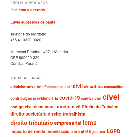
PROLIK ADVOGADOS
i
v
Fale com a diretoria
o
s
Envie sugestões de pauta
Telefone do escritório
+55 41 3320-0320
Marechal Deodoro, 497, 16° andar
CEP 800020-320
Curitiba, Paraná
TODAS AS TAGAS
civil
cofins
administrativo
clt
Arte Paranaense
carf
consumidor
cível
covid-19
contribuição previdenciária
cvm
curitiba
direito civil
código civil
dano moral
Direito do Trabalho
direito societário
direito trabalhista
icms
direito tributário
empresarial
LGPD
imposto de renda
indenização
irpf
ISS
jucepar
iptu