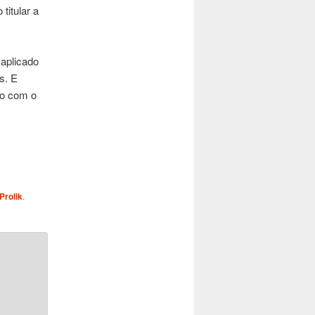
titular a
aplicado
s. E
to com o
Prolik
.