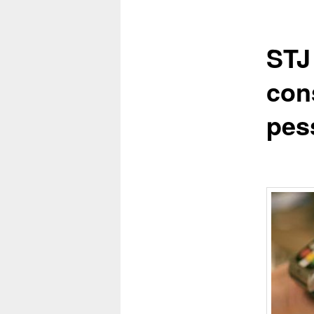
conteúdo
STJ
principal
con
pes