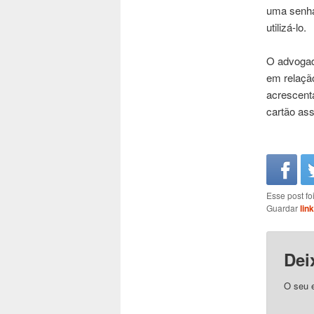
uma senha 
utilizá-lo.
O advogad
em relação
acrescenta
cartão ass
Esse post f
Guardar
lin
Dei
O seu e