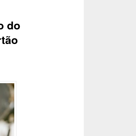
posts
o do
rtão