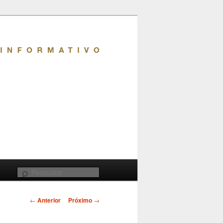
Pesquisar
Navegação
←
Anterior
Próximo
→
de