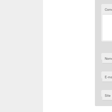
Come
Nom
E-ma
Site