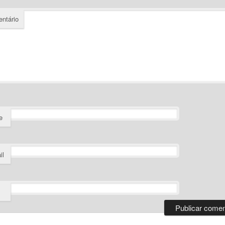
ntário
e
il