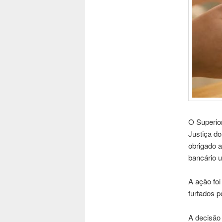
O Superior
Justiça do
obrigado a
bancário u
A ação foi
furtados p
A decisão