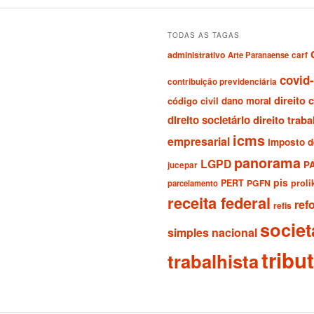
TODAS AS TAGAS
administrativo
Arte Paranaense
carf
covid
contribuição previdenciária
direito c
código civil
dano moral
direito societário
direito traba
icms
empresarial
imposto d
panorama
LGPD
P
jucepar
pis
PERT
PGFN
prol
parcelamento
receita federal
ref
refis
societ
simples nacional
tribu
trabalhista