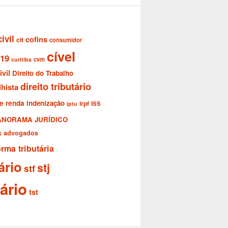
civil
cofins
clt
consumidor
cível
-19
cvm
curitiba
ivil
Direito do Trabalho
direito tributário
lhista
e renda
indenização
irpf
ISS
iptu
ANORAMA JURÍDICO
ik advogados
orma tributária
ário
stj
stf
tário
tst