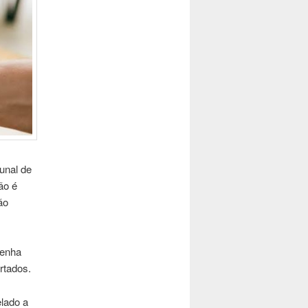
bunal de
ão é
ão
senha
rtados.
lado a